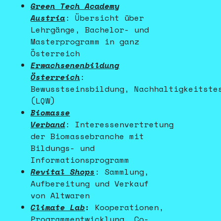
Green Tech Academy
Austria
: Übersicht über
Lehrgänge, Bachelor- und
Masterprogramm in ganz
Österreich
Erwachsenenbildung
Österreich
:
Bewusstseinsbildung, Nachhaltigkeitste
(LQW)
Biomasse
Verband
:
Interessenvertretung
der Biomassebranche mit
Bildungs- und
Informationsprogramm
Revital Shops
:
Sammlung,
Aufbereitung und Verkauf
von Altwaren
Climate Lab
:
Kooperationen,
Programmentwicklung, Co-